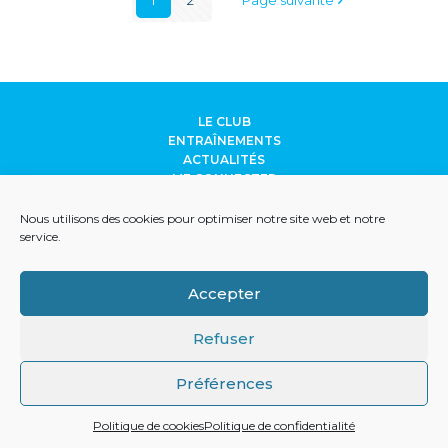
LE CLUB
ENTRAÎNEMENTS
ACTUALITÉS
ME CONNECTER
CONTACT
ANCILEVIENNE
Nous utilisons des cookies pour optimiser notre site web et notre
LE CROSS DES GLAISINS
service.
Accepter
© AVOC 2017
PARC DES SPORTS D'ALBIGNY
RUE DU PRÉ
VERNET 74940 ANNECY LE VIEUX
Refuser
CGV
MENTIONS LÉGALES
Préférences
Politique de cookies
Politique de confidentialité