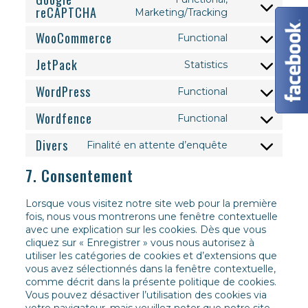
reCAPTCHA
Consent
Marketing/Tracking
to
WooCommerce
service
Functional
Consent
google-
to
JetPack
recaptcha
Statistics
service
Consent
woocommerc
to
WordPress
Functional
service
Consent
jetpack
to
Wordfence
Functional
service
Consent
wordpress
to
Divers
Finalité en attente d’enquête
service
Consent
wordfence
to
7. Consentement
service
divers
Lorsque vous visitez notre site web pour la première
fois, nous vous montrerons une fenêtre contextuelle
avec une explication sur les cookies. Dès que vous
cliquez sur « Enregistrer » vous nous autorisez à
utiliser les catégories de cookies et d’extensions que
vous avez sélectionnés dans la fenêtre contextuelle,
comme décrit dans la présente politique de cookies.
Vous pouvez désactiver l’utilisation des cookies via