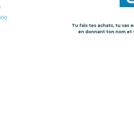
0
2000
Tu fais tes achats, tu vas
en donnant ton nom et t