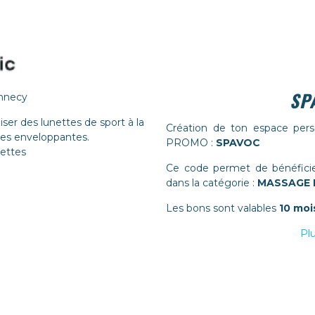
SP
nnecy
iser des lunettes de sport à la
Création de ton espace perso
tes enveloppantes.
PROMO :
SPAVOC
nettes
Ce code permet de bénéficie
dans la catégorie :
MASSAGE 
Les bons sont valables
10 moi
Plu